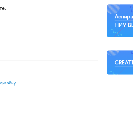
те.
Аспира
НИУ 
CREAT
 дизайну