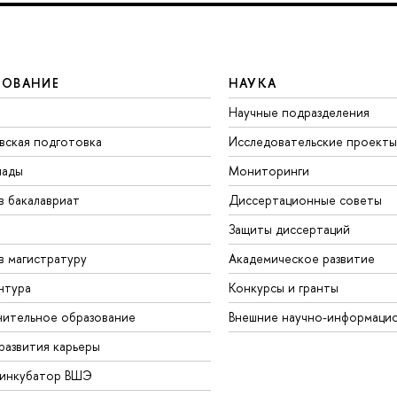
ЗОВАНИЕ
НАУКА
Научные подразделения
вская подготовка
Исследовательские проекты
иады
Мониторинги
в бакалавриат
Диссертационные советы
Защиты диссертаций
в магистратуру
Академическое развитие
нтура
Конкурсы и гранты
ительное образование
Внешние научно-информаци
развития карьеры
-инкубатор ВШЭ