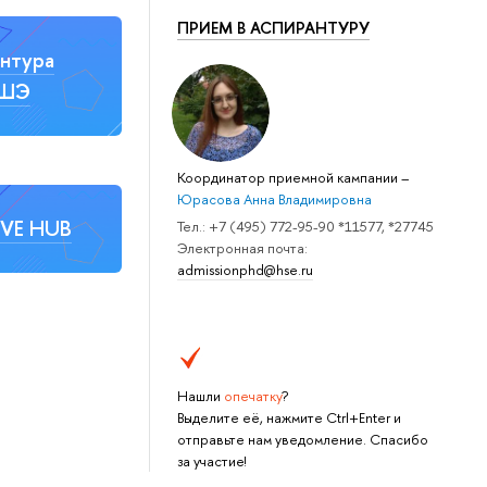
ПРИЕМ В АСПИРАНТУРУ
нтура
ВШЭ
Координатор приемной кампании
–
Юрасова Анна Владимировна
IVE HUB
Тел.: +7 (495) 772-95-90 *11577, *27745
Электронная почта:
admissionphd@hse.ru
Нашли
опечатку
?
Выделите её, нажмите Ctrl+Enter и
отправьте нам уведомление. Спасибо
за участие!