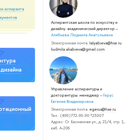
ик аспиранта
кументов
Аспирантская школа по искусству и
дизайну: академический директор
–
Алябьева Людмила Анатольевна
Электронная почта:
lalyabieva@hse.ru
liudmila.aliabieva@gmail.com
нтура
дизайна
Управление аспирантуры и
докторантуры: менеджер
–
Герус
Евгения Владимировна
ртационный
Электронная почта:
egerus@hse.ru
Тел.: (495)772-95-90 *23007
Адрес: Ст. Басманная ул., д. 21/4, стр. 1,
каб. А-206.