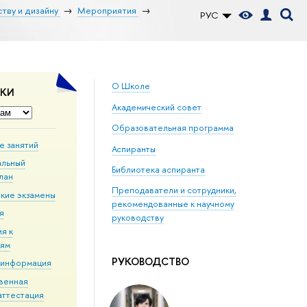
тву и дизайну
Мероприятия
РУС
О Школе
ДКИ
Академический совет
Образовательная программа
е занятий
Аспиранты
альный
Библиотека аспиранта
лан
Преподаватели и сотрудники,
кие экзамены
рекомендованные к научному
я
руководству
я к
иям
РУКОВОДСТВО
 информация
твенная
аттестация