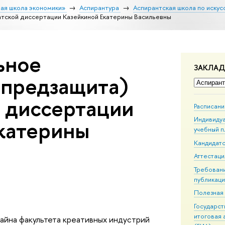
ая школа экономики»
Аспирантура
Аспирантская школа по искусс
ской диссертации Казейкиной Екатерины Васильевны
ьное
ЗАКЛА
(предзащита)
 диссертации
Расписани
Индивиду
катерины
учебный п
Кандидатс
Аттестаци
Требовани
публикац
Полезная
Государс
итоговая 
айна факультета креативных индустрий