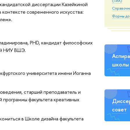
(ГИА)
кандидатской диссертации Казейкиной
Справочн
 в контексте современного искусства:
Формы до
лем».
ладимировна, PHD, кандидат философских
ий НИУ ВШЭ.
Аспира
школы 
кфуртского университета имени Иоганна
оведения, старший преподаватель и
й программы
факультета креативных
Диссе
совет
омиться в Школе дизайна факультета