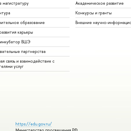
в магистратуру
Академическое развитие
нтура
Конкурсы и гранты
ительное образование
Внешние научно-информаци
развития карьеры
-инкубатор ВШЭ
вательные партнерства
ая связь и взаимодействие с
телями услуг
https://edu.gov.ru/
Министерство просвещения РФ