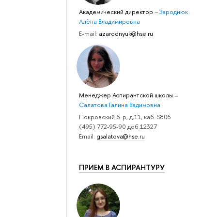
Академический директор
–
Зароднюк
Алёна Владимировна
E-mail:
azarodnyuk@hse.ru
Менеджер Аспирантской школы
–
Салатова Галина Вадимовна
Покровский б-р, д.11, каб. S806
(495) 772-95-90 доб.12327
Email:
gsalatova@hse.ru
ПРИЕМ В АСПИРАНТУРУ