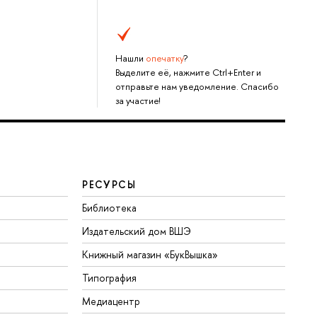
Нашли
опечатку
?
Выделите её, нажмите Ctrl+Enter и
отправьте нам уведомление. Спасибо
за участие!
РЕСУРСЫ
Библиотека
Издательский дом ВШЭ
Книжный магазин «БукВышка»
Типография
Медиацентр