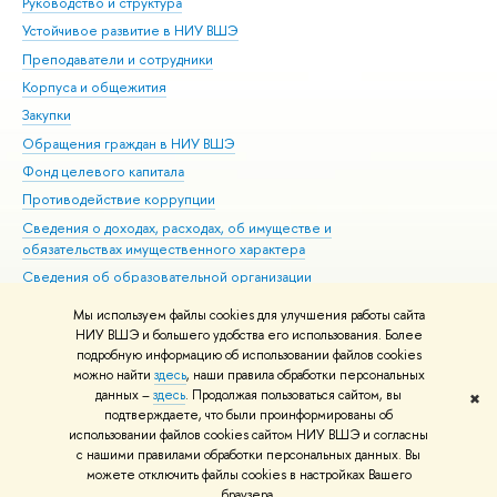
Руководство и структура
Дов
Устойчивое развитие в НИУ ВШЭ
Ол
Преподаватели и сотрудники
При
Корпуса и общежития
Вы
Закупки
При
Обращения граждан в НИУ ВШЭ
Ас
Фонд целевого капитала
До
Противодействие коррупции
Цен
Сведения о доходах, расходах, об имуществе и
Би
обязательствах имущественного характера
Об
Сведения об образовательной организации
Обр
Людям с ограниченными возможностями здоровья
Мы используем файлы cookies для улучшения работы сайта
Единая платежная страница
НИУ ВШЭ и большего удобства его использования. Более
подробную информацию об использовании файлов cookies
Работа в Вышке
можно найти
здесь
, наши правила обработки персональных
данных –
здесь
. Продолжая пользоваться сайтом, вы
✖
Редактору
подтверждаете, что были проинформированы об
© НИУ ВШЭ 1993–2026
Адреса и контакты
Условия использования
использовании файлов cookies сайтом НИУ ВШЭ и согласны
с нашими правилами обработки персональных данных. Вы
материалов
Политика конфиденциальности
Карта сайта
можете отключить файлы cookies в настройках Вашего
Шрифты HSE Sans и HSE Slab разработаны в
Школе дизайна НИУ ВШЭ
браузера.