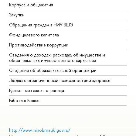
Корпуса и общежития
В
Закупки
П
Обращения граждан в НИУ ВШЭ
А
Фонд целевого капитала
Д
Противодействие коррупции
Ц
Сведения о доходах, расходах, об имуществе и
Б
обязательствах имущественного характера
О
Сведения об образовательной организации
О
Людям с ограниченными возможностями здоровья
Единая платежная страница
Работа в Вышке
http://www.minobrnauki.gov.ru/