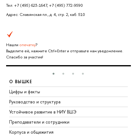
Тел: +7 (495) 623-1647, +7 (495) 772-9590
Адрес: Славянская пл., д. 4, стр. 2, каб. 510
Нашли
опечатку
?
Выделите её, нажмите Ctrl+Enter и отправьте нам уведомление.
Спасибо за участие!
О ВЫШКЕ
Цифры и факты
Л
Руководство и структура
Д
Устойчивое развитие в НИУ ВШЭ
О
Преподаватели и сотрудники
П
Корпуса и общежития
В