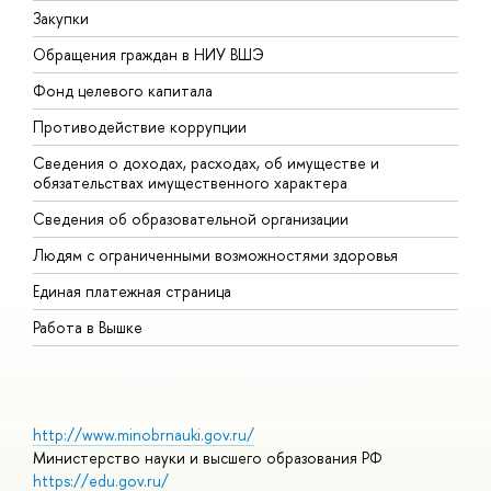
Закупки
П
Обращения граждан в НИУ ВШЭ
А
Фонд целевого капитала
Д
Противодействие коррупции
Ц
Сведения о доходах, расходах, об имуществе и
Б
обязательствах имущественного характера
О
Сведения об образовательной организации
О
Людям с ограниченными возможностями здоровья
Единая платежная страница
Работа в Вышке
http://www.minobrnauki.gov.ru/
Министерство науки и высшего образования РФ
https://edu.gov.ru/