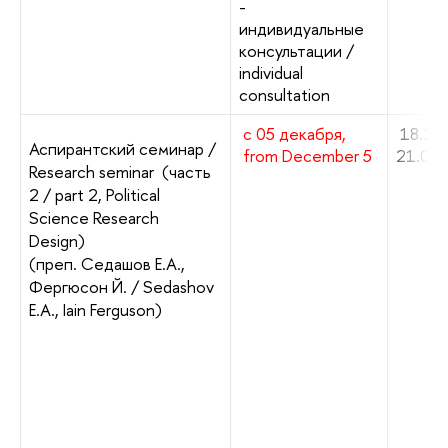
-
индивидуальные
консультации /
individual
consultation
с 05 декабря,
18.10
Аспирантский семинар /
from December 5
21.00
Research seminar (часть
2 / part 2, Political
Science Research
Design)
(преп. Седашов Е.А.,
Фергюсон Й. / Sedashov
E.A., Iain Ferguson)