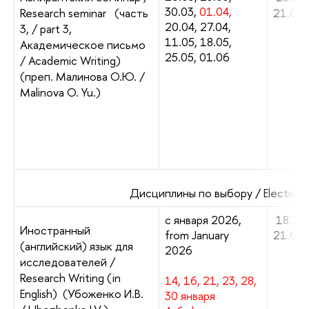
30.03,
01.04,
Research seminar (часть
21.00
20.04, 27.04,
3, / part 3,
11.05, 18.05,
Академическое письмо
25.05, 01.06
/ Academic Writing)
(преп. Малинова О.Ю. /
Malinova O. Yu.)
Дисциплины по выбору / Elective 
с января 2026,
18.10
Иностранный
from January
21.00
(английский) язык для
2026
исследователей /
Research Writing (in
14, 16, 21, 23, 28,
English) (Убоженко И.В.
30 января