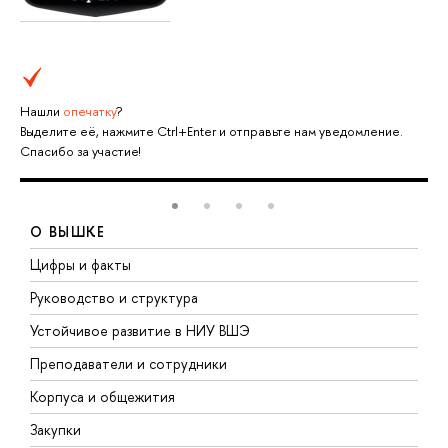
Нашли
опечатку
?
Выделите её, нажмите Ctrl+Enter и отправьте нам уведомление.
Спасибо за участие!
О ВЫШКЕ
Цифры и факты
Л
Руководство и структура
Д
Устойчивое развитие в НИУ ВШЭ
О
Преподаватели и сотрудники
П
Корпуса и общежития
В
Закупки
П