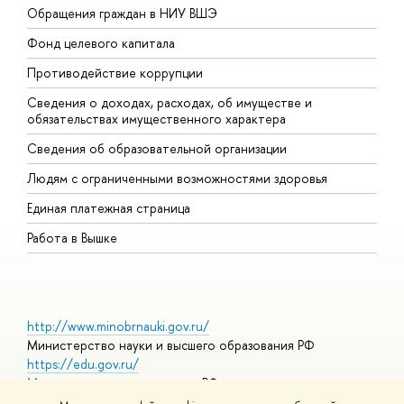
Обращения граждан в НИУ ВШЭ
А
Фонд целевого капитала
Д
Противодействие коррупции
Ц
Сведения о доходах, расходах, об имуществе и
Б
обязательствах имущественного характера
О
Сведения об образовательной организации
О
Людям с ограниченными возможностями здоровья
Единая платежная страница
Работа в Вышке
http://www.minobrnauki.gov.ru/
Министерство науки и высшего образования РФ
https://edu.gov.ru/
Министерство просвещения РФ
https://elearning.hse.ru/mooc