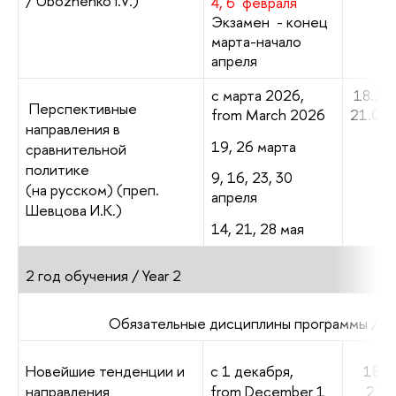
/ Ubozhenko I.V.)
4, 6 февраля
Экзамен -
конец
марта-начало
апреля
с марта 2026,
18.10
Перспективные
from March 2026
21.00
направления в
19, 26 марта
сравнительной
политике
9, 16, 23, 30
(на русском) (преп.
апреля
Шевцова И.К.)
14, 21, 28 мая
2 год обучения /
Year 2
Обязательные дисциплины программы / B
Новейшие тенденции и
с 1 декабря,
18.1
направления
from December 1
21.