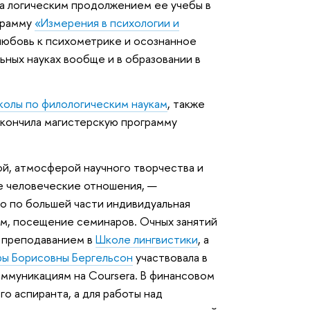
ла логическим продолжением ее учебы в
грамму
«Измерения в психологии и
любовь к психометрике и осознанное
ьных науках вообще и в образовании в
колы по филологическим наукам
, также
окончила магистерскую программу
ой, атмосферой научного творчества и
е человеческие отношения, —
то по большей части индивидуальная
ем, посещение семинаров. Очных занятий
с преподаванием в
Школе лингвистики
, а
ы Борисовны Бергельсон
участвовала в
ммуникациям на Coursera. В финансовом
о аспиранта, а для работы над