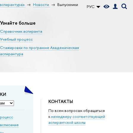
аспирантура»
Новости
Выпускники
РУС
Узнайте больше
Справочник аспиранта
Учебный процесс
Стажировки по программе Академическая
аспирантура
ДКИ
КОНТАКТЫ
По всем вопросам обращаться
к
менеджеру соответствующей
процесс
аспирантской школы
расписание
ки