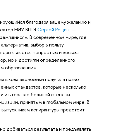
мирующийся благодаря вашему желанию и
оректор НИУ ВШЭ
Сергей Рощин
. —
тремящийся». В современном мире, где
альтернатив, выбор в пользу
рьеры является непростым и весьма
бор, но и достигли определенного
ом образовании».
ая школа экономики получила право
венных стандартов, которые несколько
и и в гораздо большей степени
циации, принятым в глобальном мире. В
, выпускникам аспирантуры предстоит
жно добиваться результата и предъявлять