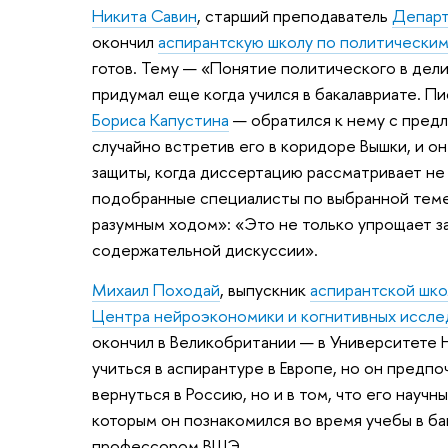
Никита Савин
, старший преподаватель
Департ
окончил
аспирантскую школу по политическим
готов. Тему — «Понятие политического в де
придумал еще когда учился в бакалавриате. П
Бориса Капустина
— обратился к нему с пред
случайно встретив его в коридоре Вышки, и о
защиты, когда диссертацию рассматривает не
подобранные специалисты по выбранной теме
разумным ходом»: «Это не только упрощает з
содержательной дискуссии».
Михаил Походай
, выпускник
аспирантской шко
Центра нейроэкономики и когнитивных иссле
окончил в Великобритании — в Университете 
учиться в аспирантуре в Европе, но он предпо
вернуться в Россию, но и в том, что его науч
которым он познакомился во время учебы в ба
профессором ВШЭ.