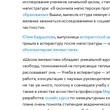
исследования учеников начальной школы, ста
магистратуре: «Я окончила магистерскую про
образовании»
Вышки, вынесла оттуда нежную 
желание заниматься исследованиями в социал
частности».
Юлия Бадрызлова
, выпускница
аспирантской ш
пришла в аспирантуру после магистратуры — 
«Компьютерная лингвистика»
.
«Школа лингвистики обладает уникальной аур
свободы, помноженной на потрясающе теплы
рассказывает она. — Учеба в аспирантуре — э
работа, консультации с научным руководител
не так уж много, поэтому я совмещала учебу 
также в качестве ассистента профессора
Мир
разработке
онлайн курса
по межкультурным ко
плане очень помогла стипендия академическог