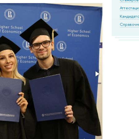
Аттестаци
Кандидатс
Справочн