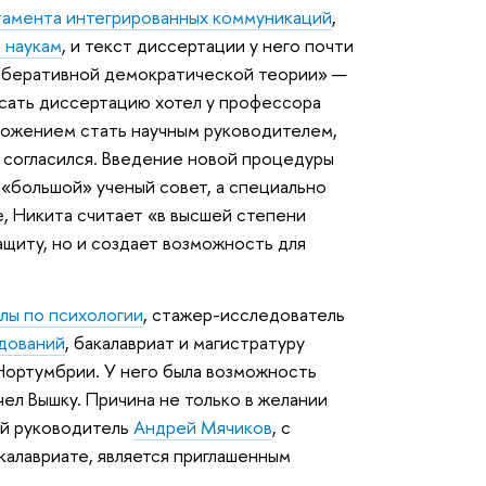
амента интегрированных коммуникаций
,
 наукам
, и текст диссертации у него почти
либеративной демократической теории» —
исать диссертацию хотел у профессора
ложением стать научным руководителем,
н согласился. Введение новой процедуры
 «большой» ученый совет, а специально
, Никита считает «в высшей степени
ащиту, но и создает возможность для
лы по психологии
, стажер-исследователь
дований
, бакалавриат и магистратуру
Нортумбрии. У него была возможность
чел Вышку. Причина не только в желании
ный руководитель
Андрей Мячиков
, с
калавриате, является приглашенным