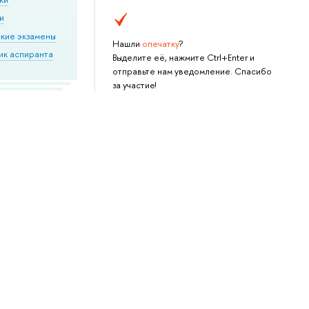
и
кие экзамены
Нашли
опечатку
?
ик аспиранта
Выделите её, нажмите Ctrl+Enter и
отправьте нам уведомление. Спасибо
за участие!