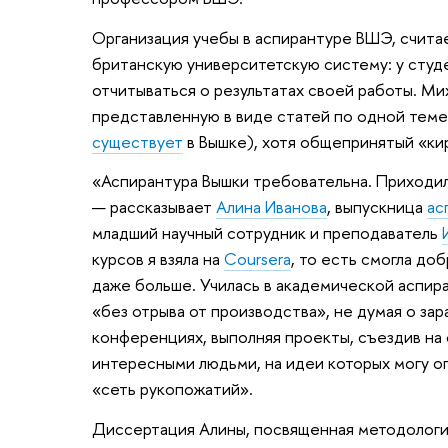
Организация учебы в аспирантуре ВШЭ, счита
британскую университетскую систему: у студе
отчитываться о результатах своей работы. Ми
представленную в виде статей по одной теме
существует
в Вышке), хотя общепринятый «кир
«Аспирантура Вышки требовательна. Приходило
— рассказывает
Алина Иванова
, выпускница
ас
младший научный сотрудник и преподаватель
курсов я взяла на
Coursera
, то есть смогла до
даже больше. Училась в академической аспир
«без отрыва от производства», не думая о зар
конференциях, выполняя проекты, съездив на 
интересными людьми, на идеи которых могу о
«сеть рукопожатий».
Диссертация Алины, посвященная методолог