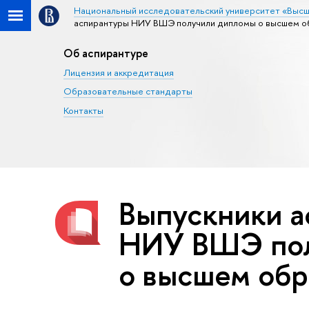
Национальный исследовательский университет «Высш
аспирантуры НИУ ВШЭ получили дипломы о высшем о
Об аспирантуре
Лицензия и аккредитация
Образовательные стандарты
Контакты
Выпускники а
НИУ ВШЭ пол
о высшем обр