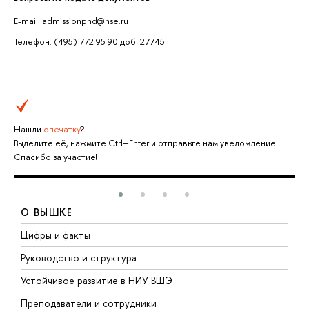
E-mail: admissionphd@hse.ru
Телефон: (495) 772 95 90 доб. 27745
Нашли
опечатку
?
Выделите её, нажмите Ctrl+Enter и отправьте нам уведомление.
Спасибо за участие!
О ВЫШКЕ
Цифры и факты
Л
Руководство и структура
Д
Устойчивое развитие в НИУ ВШЭ
О
Преподаватели и сотрудники
П