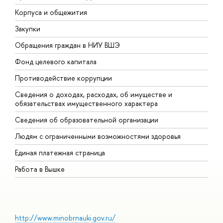
Корпуса и общежития
В
Закупки
П
Обращения граждан в НИУ ВШЭ
А
Фонд целевого капитала
Д
Противодействие коррупции
Ц
Сведения о доходах, расходах, об имуществе и
Б
обязательствах имущественного характера
О
Сведения об образовательной организации
О
Людям с ограниченными возможностями здоровья
Единая платежная страница
Работа в Вышке
http://www.minobrnauki.gov.ru/