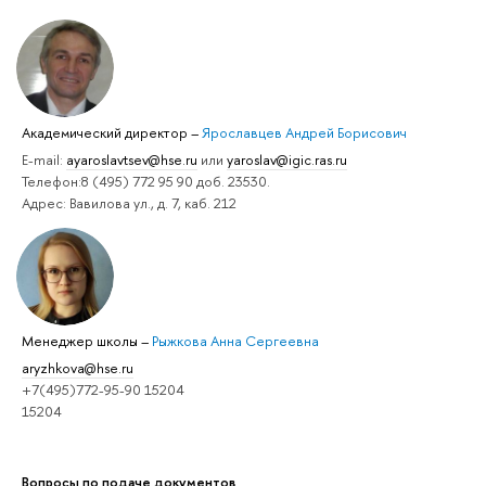
Академический директор
–
Ярославцев Андрей Борисович
E-mail:
ayaroslavtsev@hse.ru
или
yaroslav@igic.ras.ru
Телефон:8 (495) 772 95 90 доб. 23530.
Адрес: Вавилова ул., д. 7, каб. 212
Менеджер школы
–
Рыжкова Анна Сергеевна
aryzhkova@hse.ru
+7(495)772-95-90 15204
15204
Вопросы по подаче документов