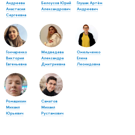
Андреева
Белоусов Юрий
Глушак Артём
Анастасия
Александрович
Андреевич
Сергеевна
Гончаренко
Медведева
Омельченко
Виктория
Александра
Елена
Евгеньевна
Дмитриевна
Леонидовна
Ромашихин
Саматов
Михаил
Михаил
Юрьевич
Рустамович