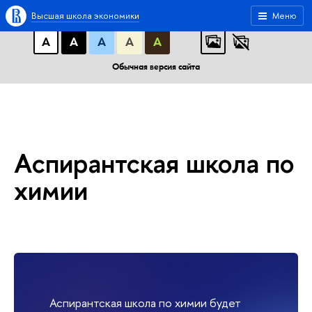
A
A
A
АБB
АБB
АБB
Высшая школа экономики
Меню
А
А
А
А
А
Обычная версия сайта
Аспирантская школа по
химии
Аспирантская школа по химии будет