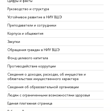
Цифры и факты
Л
Руководство и структура
Д
Устойчивое развитие в НИУ ВШЭ
О
Преподаватели и сотрудники
П
Корпуса и общежития
В
Закупки
П
Обращения граждан в НИУ ВШЭ
А
Фонд целевого капитала
Д
Противодействие коррупции
Ц
Сведения о доходах, расходах, об имуществе и
Б
обязательствах имущественного характера
О
Сведения об образовательной организации
О
Людям с ограниченными возможностями здоровья
Единая платежная страница