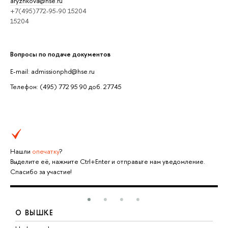
aryzhkova@hse.ru
+7(495)772-95-90 15204
15204
Вопросы по подаче документов
E-mail: admissionphd@hse.ru
Телефон: (495) 772 95 90 доб. 27745
Нашли
опечатку
?
Выделите её, нажмите Ctrl+Enter и отправьте нам уведомление.
Спасибо за участие!
О ВЫШКЕ