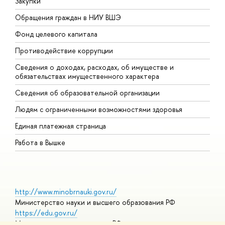
Закупки
П
Обращения граждан в НИУ ВШЭ
А
Фонд целевого капитала
Д
Противодействие коррупции
Ц
Сведения о доходах, расходах, об имуществе и
Б
обязательствах имущественного характера
О
Сведения об образовательной организации
О
Людям с ограниченными возможностями здоровья
Единая платежная страница
Работа в Вышке
http://www.minobrnauki.gov.ru/
Министерство науки и высшего образования РФ
https://edu.gov.ru/
Министерство просвещения РФ