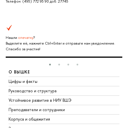
Телефон: (495) 772 95 90 доб. 27745
Нашли
опечатку
?
Выделите её, нажмите Ctrl+Enter и отправьте нам уведомление.
Спасибо за участие!
О ВЫШКЕ
Цифры и факты
Л
Руководство и структура
Д
Устойчивое развитие в НИУ ВШЭ
О
Преподаватели и сотрудники
П
Корпуса и общежития
В