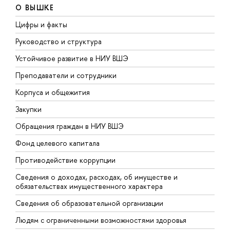
О ВЫШКЕ
Цифры и факты
Л
Руководство и структура
Д
Устойчивое развитие в НИУ ВШЭ
О
Преподаватели и сотрудники
П
Корпуса и общежития
В
Закупки
П
Обращения граждан в НИУ ВШЭ
А
Фонд целевого капитала
Д
Противодействие коррупции
Ц
Сведения о доходах, расходах, об имуществе и
Б
обязательствах имущественного характера
О
Сведения об образовательной организации
О
Людям с ограниченными возможностями здоровья