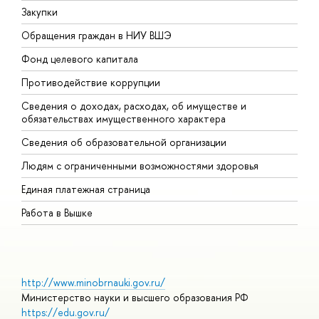
Закупки
П
Обращения граждан в НИУ ВШЭ
А
Фонд целевого капитала
Д
Противодействие коррупции
Ц
Сведения о доходах, расходах, об имуществе и
Б
обязательствах имущественного характера
О
Сведения об образовательной организации
О
Людям с ограниченными возможностями здоровья
Единая платежная страница
Работа в Вышке
http://www.minobrnauki.gov.ru/
Министерство науки и высшего образования РФ
https://edu.gov.ru/