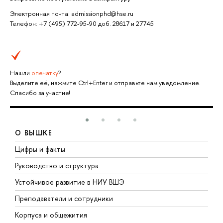
Электронная почта: admissionphd@hse.ru
Телефон: +7 (495) 772-95-90 доб. 28617 и 27745
Нашли
опечатку
?
Выделите её, нажмите Ctrl+Enter и отправьте нам уведомление.
Спасибо за участие!
О ВЫШКЕ
Цифры и факты
Л
Руководство и структура
Д
Устойчивое развитие в НИУ ВШЭ
О
Преподаватели и сотрудники
П
Корпуса и общежития
В