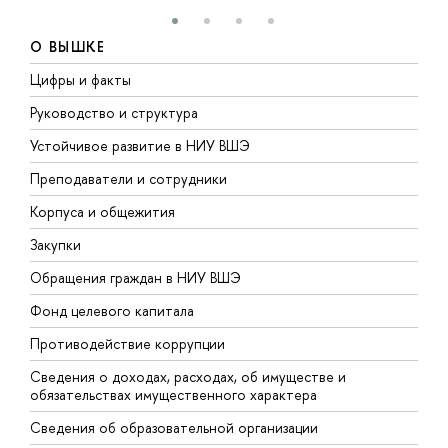
О ВЫШКЕ
Цифры и факты
Л
Руководство и структура
Д
Устойчивое развитие в НИУ ВШЭ
О
Преподаватели и сотрудники
П
Корпуса и общежития
В
Закупки
П
Обращения граждан в НИУ ВШЭ
А
Фонд целевого капитала
Д
Противодействие коррупции
Ц
Сведения о доходах, расходах, об имуществе и
Б
обязательствах имущественного характера
О
Сведения об образовательной организации
О