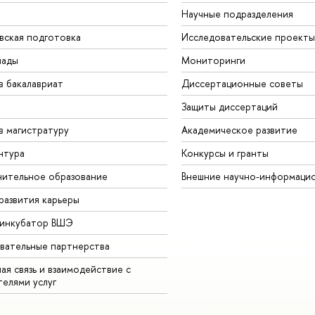
Научные подразделения
вская подготовка
Исследовательские проекты
иады
Мониторинги
в бакалавриат
Диссертационные советы
Защиты диссертаций
в магистратуру
Академическое развитие
нтура
Конкурсы и гранты
ительное образование
Внешние научно-информаци
развития карьеры
-инкубатор ВШЭ
вательные партнерства
ая связь и взаимодействие с
телями услуг