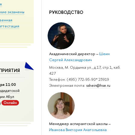
я
РУКОВОДСТВО
кие экзамены
твенная
аттестация
Академический директор
–
Шеин
Сергей Александрович
Москва, М. Ордынка ул., д.17, стр.1, каб.
ПРИЯТИЯ
427
Телефон: (495) 772-95-90* 23919
ря 11:00
Электронная почта:
sshein@hse.ru
ндидатской
ии Абул
д
Онлайн
Менеджер аспирантской школы
–
Иванова Виктория Анатольевна