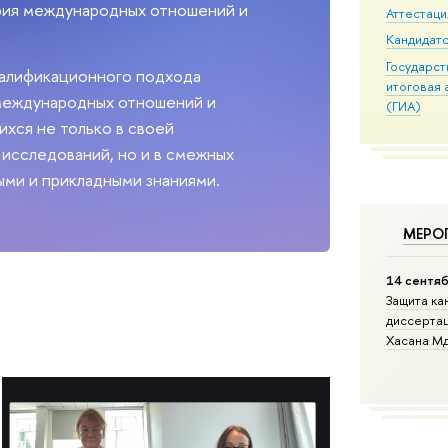
рия международных отношений и
Аттестаци
Кандидатс
Государс
квалификационного подхода
итоговая 
международных отношений и
(ГИА)
хся не только в своей
исследований, но и в смежных
ыми и прикладными знаниями.
МЕРО
14 сентяб
Защита ка
диссертац
Хасана М