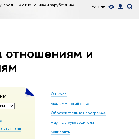
дународным отношениям и зарубежным
РУС
м отношениям и
иям
О школе
ДКИ
Академический совет
Образовательная программа
ие
Научные руководители
альный план
Аспиранты