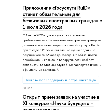
Приложение «Госуслуги RuID»
станет обязательным для
безвизовых иностранных граждан с
1 июля 2026 года
С 1 июля 2026 года вступает в силу новое
требование: все безвизовые иностранные граждане
должны использовать приложение «Госуслуги RuID»
при въезде в Россию. Заявление нужно подать не
позднее чем за 72 часа до въезда. От обязанности
освобождены граждане Беларуси, дети до 6 лет,
дипломаты, владельцы служебных паспортов и члены
официальных делегаций.
Центр визовой поддержки иностранных граждан
28 мая
Открыт прием заявок на участие в
XI конкурсе «Наука будущего –
наука молодых»