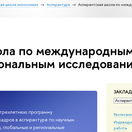
ая школа экономики»
Аспирантура
Аспирантская школа по меж
ола по международны
ональным исследован
ЗАКЛА
 трехлетнюю программу
Расписан
кадров в аспирантуре по научным
Индивиду
 глобальные и региональные
работы