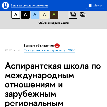
A
A
A
АБB
АБB
АБB
Высшая школа экономики
Меню
А
А
А
А
А
Обычная версия сайта
Важные объявления
1
23.01.2026
Поступление в аспирантуру – 2026
Аспирантская школа по
международным
отношениям и
зарубежным
региональным