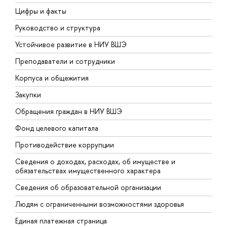
Цифры и факты
Л
Руководство и структура
Д
Устойчивое развитие в НИУ ВШЭ
О
Преподаватели и сотрудники
П
Корпуса и общежития
В
Закупки
П
Обращения граждан в НИУ ВШЭ
А
Фонд целевого капитала
Д
Противодействие коррупции
Ц
Сведения о доходах, расходах, об имуществе и
Б
обязательствах имущественного характера
О
Сведения об образовательной организации
О
Людям с ограниченными возможностями здоровья
Единая платежная страница