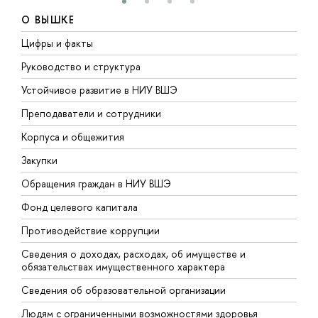
О ВЫШКЕ
Цифры и факты
Л
Руководство и структура
Д
Устойчивое развитие в НИУ ВШЭ
О
Преподаватели и сотрудники
П
Корпуса и общежития
В
Закупки
П
Обращения граждан в НИУ ВШЭ
А
Фонд целевого капитала
Д
Противодействие коррупции
Ц
Сведения о доходах, расходах, об имуществе и
Б
обязательствах имущественного характера
О
Сведения об образовательной организации
О
Людям с ограниченными возможностями здоровья