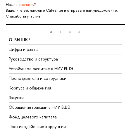
Нашли
опечатку
?
Выделите её, нажмите Ctrl+Enter и отправьте нам уведомление.
Спасибо за участие!
О ВЫШКЕ
Цифры и факты
Л
Руководство и структура
Д
Устойчивое развитие в НИУ ВШЭ
О
Преподаватели и сотрудники
П
Корпуса и общежития
В
Закупки
П
Обращения граждан в НИУ ВШЭ
А
Фонд целевого капитала
Д
Противодействие коррупции
Ц