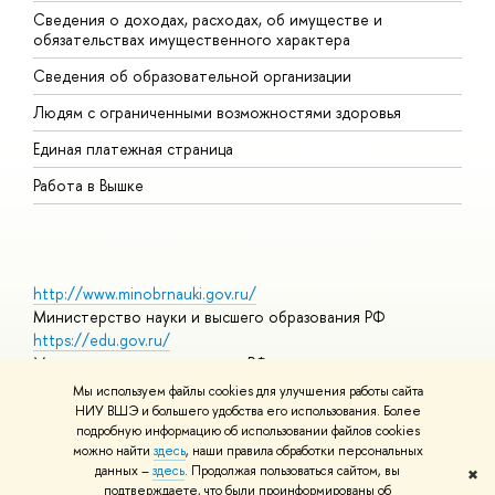
Сведения о доходах, расходах, об имуществе и
Б
обязательствах имущественного характера
О
Сведения об образовательной организации
О
Людям с ограниченными возможностями здоровья
Единая платежная страница
Работа в Вышке
http://www.minobrnauki.gov.ru/
Министерство науки и высшего образования РФ
https://edu.gov.ru/
Министерство просвещения РФ
https://elearning.hse.ru/mooc
Мы используем файлы cookies для улучшения работы сайта
Массовые открытые онлайн-курсы
НИУ ВШЭ и большего удобства его использования. Более
подробную информацию об использовании файлов cookies
можно найти
здесь
, наши правила обработки персональных
данных –
здесь
. Продолжая пользоваться сайтом, вы
✖
© НИУ ВШЭ 1993–2026
Адреса и контакты
Условия
подтверждаете, что были проинформированы об