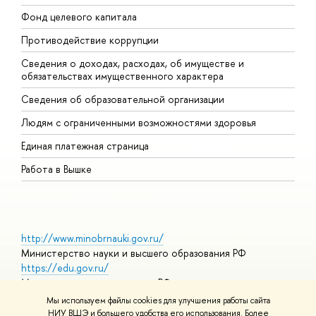
Фонд целевого капитала
Д
Противодействие коррупции
Ц
Сведения о доходах, расходах, об имуществе и
Б
обязательствах имущественного характера
О
Сведения об образовательной организации
О
Людям с ограниченными возможностями здоровья
Единая платежная страница
Работа в Вышке
http://www.minobrnauki.gov.ru/
Министерство науки и высшего образования РФ
https://edu.gov.ru/
Министерство просвещения РФ
https://elearning.hse.ru/mooc
Мы используем файлы cookies для улучшения работы сайта
Массовые открытые онлайн-курсы
НИУ ВШЭ и большего удобства его использования. Более