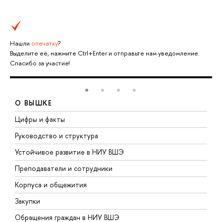
Нашли
опечатку
?
Выделите её, нажмите Ctrl+Enter и отправьте нам уведомление.
Спасибо за участие!
О ВЫШКЕ
Цифры и факты
Л
Руководство и структура
Д
Устойчивое развитие в НИУ ВШЭ
О
Преподаватели и сотрудники
П
Корпуса и общежития
В
Закупки
П
Обращения граждан в НИУ ВШЭ
А