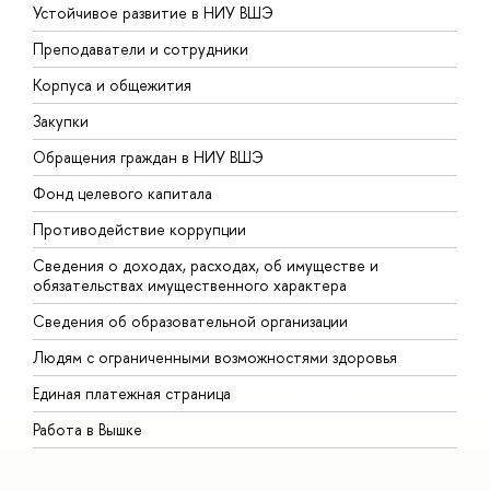
Устойчивое развитие в НИУ ВШЭ
О
Преподаватели и сотрудники
П
Корпуса и общежития
В
Закупки
П
Обращения граждан в НИУ ВШЭ
А
Фонд целевого капитала
Д
Противодействие коррупции
Ц
Сведения о доходах, расходах, об имуществе и
Б
обязательствах имущественного характера
О
Сведения об образовательной организации
О
Людям с ограниченными возможностями здоровья
Единая платежная страница
Работа в Вышке