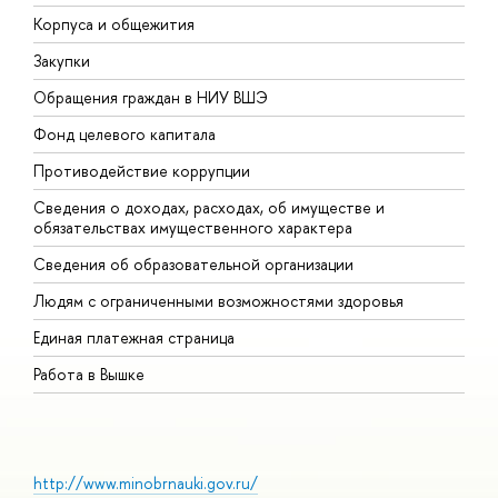
Корпуса и общежития
В
Закупки
П
Обращения граждан в НИУ ВШЭ
А
Фонд целевого капитала
Д
Противодействие коррупции
Ц
Сведения о доходах, расходах, об имуществе и
Б
обязательствах имущественного характера
О
Сведения об образовательной организации
О
Людям с ограниченными возможностями здоровья
Единая платежная страница
Работа в Вышке
http://www.minobrnauki.gov.ru/