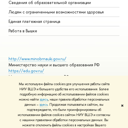
Сведения об образовательной организации
О
Людям с ограниченными возможностями здоровья
Единая платежная страница
Работа в Вышке
http://www.minobrnauki.gov.ru/
Министерство науки и высшего образования РФ
https://edu.gov.ru/
Министерство просвещения РФ
https://elearning.hse.ru/mooc
Мы используем файлы cookies для улучшения работы сайта
Массовые открытые онлайн-курсы
НИУ ВШЭ и большего удобства его использования. Более
подробную информацию об использовании файлов cookies
можно найти
здесь
, наши правила обработки персональных
данных –
здесь
. Продолжая пользоваться сайтом, вы
✖
© НИУ ВШЭ 1993–2026
Адреса и контакты
Условия
подтверждаете, что были проинформированы об
использования материалов
Политика конфиденциальности
Карта
использовании файлов cookies сайтом НИУ ВШЭ и согласны
сайта
с нашими правилами обработки персональных данных. Вы
Шрифты HSE Sans и HSE Slab разработаны в
Школе дизайна НИУ
можете отключить файлы cookies в настройках Вашего