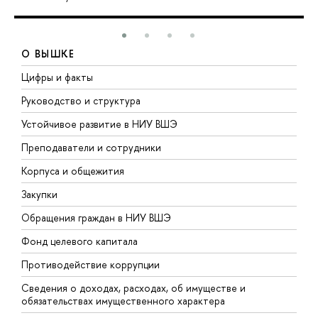
О ВЫШКЕ
Цифры и факты
Л
Руководство и структура
Д
Устойчивое развитие в НИУ ВШЭ
О
Преподаватели и сотрудники
П
Корпуса и общежития
В
Закупки
П
Обращения граждан в НИУ ВШЭ
А
Фонд целевого капитала
Д
Противодействие коррупции
Ц
Сведения о доходах, расходах, об имуществе и
Б
обязательствах имущественного характера
О