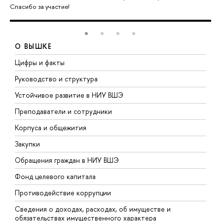
Спасибо за участие!
О ВЫШКЕ
Цифры и факты
Л
Руководство и структура
Д
Устойчивое развитие в НИУ ВШЭ
О
Преподаватели и сотрудники
П
Корпуса и общежития
В
Закупки
П
Обращения граждан в НИУ ВШЭ
А
Фонд целевого капитала
Д
Противодействие коррупции
Ц
Сведения о доходах, расходах, об имуществе и
Б
обязательствах имущественного характера