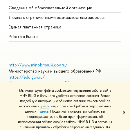
О
Сведения об образовательной организации
О
Людям с ограниченными возможностями здоровья
Единая платежная страница
Работа в Вышке
http://www.minobrnauki.gov.ru/
Министерство науки и высшего образования РФ
https://edu.gov.ru/
Министерство просвещения РФ
https://elearning.hse.ru/mooc
Мы используем файлы cookies для улучшения работы сайта
Массовые открытые онлайн-курсы
НИУ ВШЭ и большего удобства его использования. Более
подробную информацию об использовании файлов cookies
можно найти
здесь
, наши правила обработки персональных
данных –
здесь
. Продолжая пользоваться сайтом, вы
✖
© НИУ ВШЭ 1993–2026
Адреса и контакты
Условия
подтверждаете, что были проинформированы об
использования материалов
Политика конфиденциальности
Карта
использовании файлов cookies сайтом НИУ ВШЭ и согласны
сайта
с нашими правилами обработки персональных данных. Вы
Шрифты HSE Sans и HSE Slab разработаны в
Школе дизайна НИУ