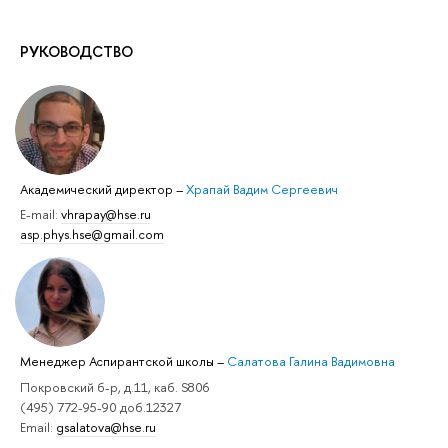
РУКОВОДСТВО
Академический директор
–
Храпай Вадим Сергеевич
E-mail:
vhrapay@hse.ru
asp.phys.hse@gmail.com
Менеджер Аспирантской школы
–
Салатова Галина Вадимовна
Покровский б-р, д.11, каб. S806
(495) 772-95-90 доб.12327
Email:
gsalatova@hse.ru