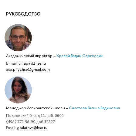
РУКОВОДСТВО
Академический директор
–
Храпай Вадим Сергеевич
E-mail:
vhrapay@hse.ru
asp.phys.hse@gmail.com
Менеджер Аспирантской школы
–
Салатова Галина Вадимовна
Покровский б-р, д.11, каб. S806
(495) 772-95-90 доб.12327
Email:
gsalatova@hse.ru