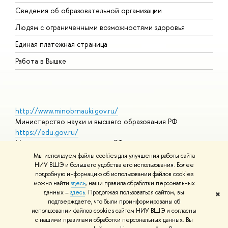
О
Сведения об образовательной организации
О
Людям с ограниченными возможностями здоровья
Единая платежная страница
Работа в Вышке
http://www.minobrnauki.gov.ru/
Министерство науки и высшего образования РФ
https://edu.gov.ru/
Министерство просвещения РФ
https://elearning.hse.ru/mooc
Мы используем файлы cookies для улучшения работы сайта
Массовые открытые онлайн-курсы
НИУ ВШЭ и большего удобства его использования. Более
подробную информацию об использовании файлов cookies
можно найти
здесь
, наши правила обработки персональных
данных –
здесь
. Продолжая пользоваться сайтом, вы
✖
© НИУ ВШЭ 1993–2026
Адреса и контакты
Условия
подтверждаете, что были проинформированы об
использования материалов
Политика конфиденциальности
Карта
использовании файлов cookies сайтом НИУ ВШЭ и согласны
сайта
с нашими правилами обработки персональных данных. Вы
Шрифты HSE Sans и HSE Slab разработаны в
Школе дизайна НИУ