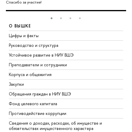
Спасибо за участие!
О ВЫШКЕ
Цифры и факты
Л
Руководство и структура
Д
Устойчивое развитие в НИУ ВШЭ
О
Преподаватели и сотрудники
П
Корпуса и общежития
В
Закупки
П
Обращения граждан в НИУ ВШЭ
А
Фонд целевого капитала
Д
Противодействие коррупции
Ц
Сведения о доходах, расходах, об имуществе и
Б
обязательствах имущественного характера