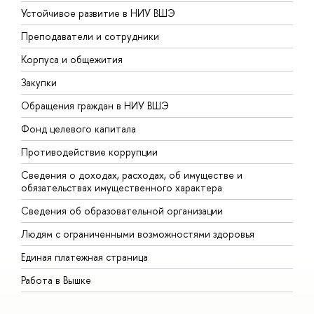
Устойчивое развитие в НИУ ВШЭ
О
Преподаватели и сотрудники
П
Корпуса и общежития
В
Закупки
П
Обращения граждан в НИУ ВШЭ
А
Фонд целевого капитала
Д
Противодействие коррупции
Ц
Сведения о доходах, расходах, об имуществе и
Б
обязательствах имущественного характера
О
Сведения об образовательной организации
О
Людям с ограниченными возможностями здоровья
Единая платежная страница
Работа в Вышке