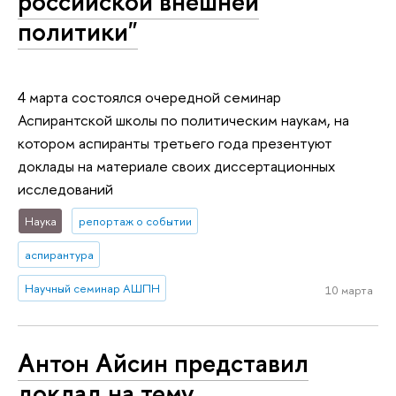
российской внешней
политики"
4 марта состоялся очередной семинар
Аспирантской школы по политическим наукам, на
котором аспиранты третьего года презентуют
доклады на материале своих диссертационных
исследований
Наука
репортаж о событии
аспирантура
Научный семинар АШПН
10 марта
Антон Айсин представил
доклад на тему