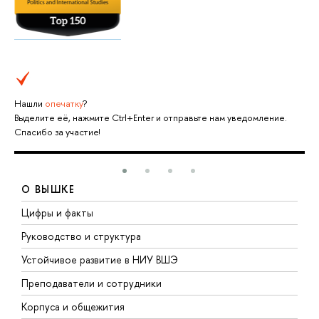
Нашли
опечатку
?
Выделите её, нажмите Ctrl+Enter и отправьте нам уведомление.
Спасибо за участие!
О ВЫШКЕ
Цифры и факты
Л
Руководство и структура
Д
Устойчивое развитие в НИУ ВШЭ
О
Преподаватели и сотрудники
П
Корпуса и общежития
В