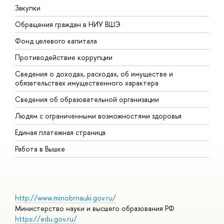
Закупки
П
Обращения граждан в НИУ ВШЭ
А
Фонд целевого капитала
Д
Противодействие коррупции
Ц
Сведения о доходах, расходах, об имуществе и
Б
обязательствах имущественного характера
О
Сведения об образовательной организации
О
Людям с ограниченными возможностями здоровья
Единая платежная страница
Работа в Вышке
http://www.minobrnauki.gov.ru/
Министерство науки и высшего образования РФ
https://edu.gov.ru/