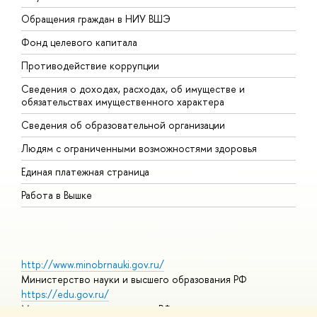
Обращения граждан в НИУ ВШЭ
А
Фонд целевого капитала
Д
Противодействие коррупции
Ц
Сведения о доходах, расходах, об имуществе и
Б
обязательствах имущественного характера
О
Сведения об образовательной организации
О
Людям с ограниченными возможностями здоровья
Единая платежная страница
Работа в Вышке
http://www.minobrnauki.gov.ru/
Министерство науки и высшего образования РФ
https://edu.gov.ru/
Министерство просвещения РФ