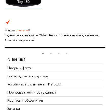
Нашли
опечатку
?
Выделите её, нажмите Ctrl+Enter и отправьте нам уведомление.
Спасибо за участие!
О ВЫШКЕ
Цифры и факты
Л
Руководство и структура
Д
Устойчивое развитие в НИУ ВШЭ
О
Преподаватели и сотрудники
П
Корпуса и общежития
В
Закупки
П