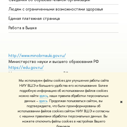
О
Людям с ограниченными возможностями здоровья
Единая платежная страница
Работа в Вышке
http://www.minobrnauki.gov.ru/
Министерство науки и высшего образования РФ
https://edu.gov.ru/
Министерство просвещения РФ
https://elearning.hse.ru/mooc
Мы используем файлы cookies для улучшения работы сайта
Массовые открытые онлайн-курсы
НИУ ВШЭ и большего удобства его использования. Более
подробную информацию об использовании файлов cookies
можно найти
здесь
, наши правила обработки персональных
данных –
здесь
. Продолжая пользоваться сайтом, вы
✖
© НИУ ВШЭ 1993–2026
Адреса и контакты
Условия
подтверждаете, что были проинформированы об
использования материалов
Политика конфиденциальности
Карта
использовании файлов cookies сайтом НИУ ВШЭ и согласны
сайта
с нашими правилами обработки персональных данных. Вы
Шрифты HSE Sans и HSE Slab разработаны в
Школе дизайна НИУ
можете отключить файлы cookies в настройках Вашего
ВШЭ
браузера.