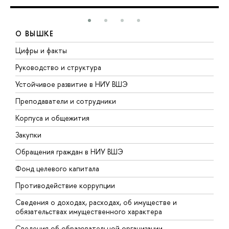
О ВЫШКЕ
Цифры и факты
Л
Руководство и структура
Д
Устойчивое развитие в НИУ ВШЭ
О
Преподаватели и сотрудники
П
Корпуса и общежития
В
Закупки
П
Обращения граждан в НИУ ВШЭ
А
Фонд целевого капитала
Д
Противодействие коррупции
Ц
Сведения о доходах, расходах, об имуществе и
Б
обязательствах имущественного характера
О
Сведения об образовательной организации