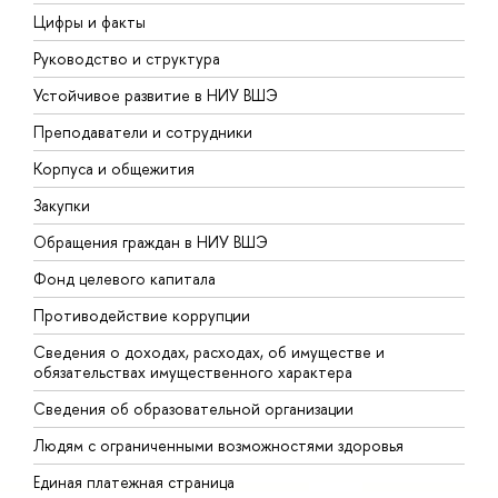
Цифры и факты
Л
Руководство и структура
Д
Устойчивое развитие в НИУ ВШЭ
О
Преподаватели и сотрудники
П
Корпуса и общежития
В
Закупки
П
Обращения граждан в НИУ ВШЭ
А
Фонд целевого капитала
Д
Противодействие коррупции
Ц
Сведения о доходах, расходах, об имуществе и
Б
обязательствах имущественного характера
О
Сведения об образовательной организации
О
Людям с ограниченными возможностями здоровья
Единая платежная страница