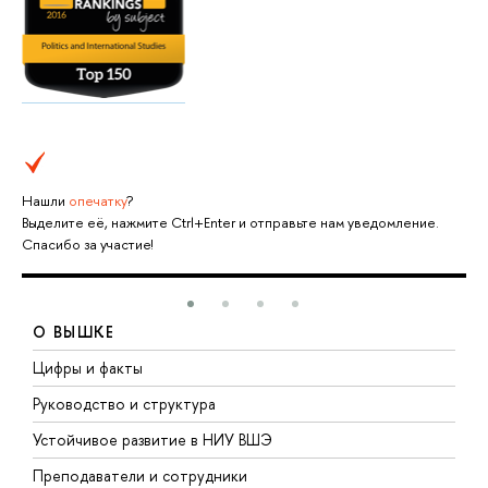
Нашли
опечатку
?
Выделите её, нажмите Ctrl+Enter и отправьте нам уведомление.
Спасибо за участие!
О ВЫШКЕ
Цифры и факты
Л
Руководство и структура
Д
Устойчивое развитие в НИУ ВШЭ
О
Преподаватели и сотрудники
П