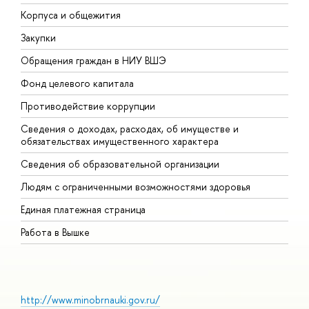
Корпуса и общежития
В
Закупки
П
Обращения граждан в НИУ ВШЭ
А
Фонд целевого капитала
Д
Противодействие коррупции
Ц
Сведения о доходах, расходах, об имуществе и
Б
обязательствах имущественного характера
О
Сведения об образовательной организации
О
Людям с ограниченными возможностями здоровья
Единая платежная страница
Работа в Вышке
http://www.minobrnauki.gov.ru/