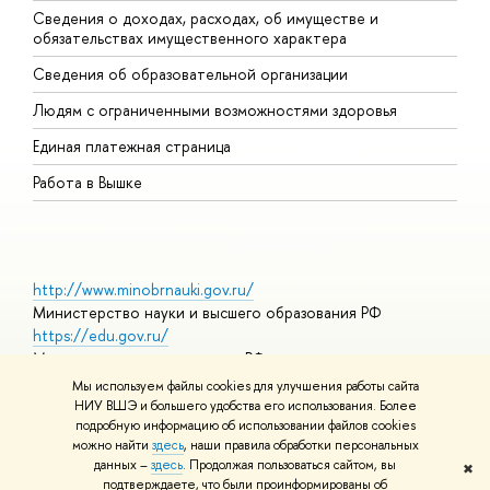
Сведения о доходах, расходах, об имуществе и
Б
обязательствах имущественного характера
О
Сведения об образовательной организации
О
Людям с ограниченными возможностями здоровья
Единая платежная страница
Работа в Вышке
http://www.minobrnauki.gov.ru/
Министерство науки и высшего образования РФ
https://edu.gov.ru/
Министерство просвещения РФ
https://elearning.hse.ru/mooc
Мы используем файлы cookies для улучшения работы сайта
Массовые открытые онлайн-курсы
НИУ ВШЭ и большего удобства его использования. Более
подробную информацию об использовании файлов cookies
можно найти
здесь
, наши правила обработки персональных
данных –
здесь
. Продолжая пользоваться сайтом, вы
✖
© НИУ ВШЭ 1993–2026
Адреса и контакты
Условия
подтверждаете, что были проинформированы об