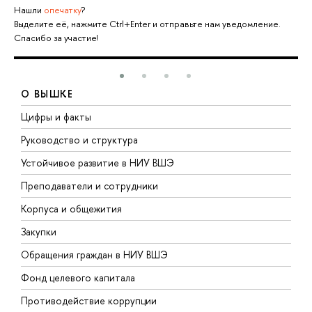
Нашли
опечатку
?
Выделите её, нажмите Ctrl+Enter и отправьте нам уведомление.
Спасибо за участие!
О ВЫШКЕ
Цифры и факты
Л
Руководство и структура
Д
Устойчивое развитие в НИУ ВШЭ
О
Преподаватели и сотрудники
П
Корпуса и общежития
В
Закупки
П
Обращения граждан в НИУ ВШЭ
А
Фонд целевого капитала
Д
Противодействие коррупции
Ц