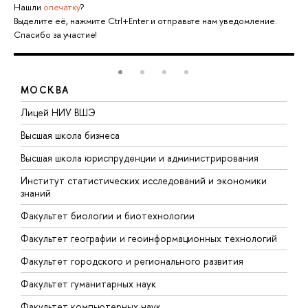
Нашли
опечатку
?
Выделите её, нажмите Ctrl+Enter и отправьте нам уведомление.
Спасибо за участие!
МОСКВА
тв
Лицей НИУ ВШЭ
Ф
н
Высшая школа бизнеса
Ф
Высшая школа юриспруденции и администрирования
Ф
Институт статистических исследований и экономики
знаний
Ф
Факультет биологии и биотехнологии
Ф
Факультет географии и геоинформационных технологий
Факультет городского и регионального развития
Факультет гуманитарных наук
Факультет компьютерных наук