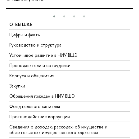
О ВЫШКЕ
Цифры и факты
Л
Руководство и структура
Д
Устойчивое развитие в НИУ ВШЭ
О
Преподаватели и сотрудники
П
Корпуса и общежития
В
Закупки
П
Обращения граждан в НИУ ВШЭ
А
Фонд целевого капитала
Д
Противодействие коррупции
Ц
Сведения о доходах, расходах, об имуществе и
Б
обязательствах имущественного характера
О