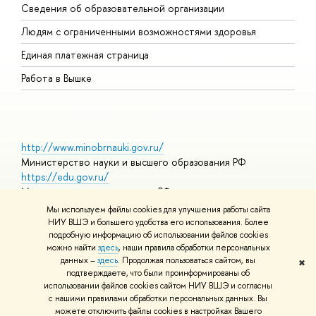
Сведения об образовательной организации
О
Людям с ограниченными возможностями здоровья
Единая платежная страница
Работа в Вышке
http://www.minobrnauki.gov.ru/
Министерство науки и высшего образования РФ
https://edu.gov.ru/
Министерство просвещения РФ
https://elearning.hse.ru/mooc
Мы используем файлы cookies для улучшения работы сайта
Массовые открытые онлайн-курсы
НИУ ВШЭ и большего удобства его использования. Более
подробную информацию об использовании файлов cookies
можно найти
здесь
, наши правила обработки персональных
данных –
здесь
. Продолжая пользоваться сайтом, вы
✖
© НИУ ВШЭ 1993–2026
Адреса и контакты
Условия
подтверждаете, что были проинформированы об
использования материалов
Политика конфиденциальности
Карта
использовании файлов cookies сайтом НИУ ВШЭ и согласны
сайта
с нашими правилами обработки персональных данных. Вы
Шрифты HSE Sans и HSE Slab разработаны в
Школе дизайна НИУ
можете отключить файлы cookies в настройках Вашего