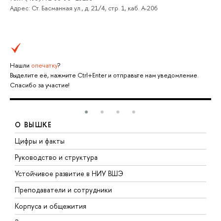
Адрес: Ст. Басманная ул., д. 21/4, стр. 1, каб. А-206
Нашли
опечатку
?
Выделите её, нажмите Ctrl+Enter и отправьте нам уведомление.
Спасибо за участие!
О ВЫШКЕ
Цифры и факты
Л
Руководство и структура
Д
Устойчивое развитие в НИУ ВШЭ
О
Преподаватели и сотрудники
П
Корпуса и общежития
В