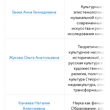
Культурные пол
Ганжа Анна Геннадиевна
эпистемологии исс
музыкальной культур
современные про
искусства и религио
исследования кино, и
Теоретические и
культурное наследие Е
Жукова Ольга Анатольевна
исторический, инте
русская культура в ф
художественные и 
религия, политика к
культура (теоретичес
медиакультура, совре
трансформации; кул
Канаева Наталия
Наука как феномен 
Алексеевна
Образование, воспи