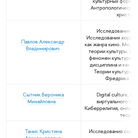
культурных форм и
Антропологические 
христиан
Исследования кин
Исследования хоррор
Павлов Александр
как жанра кино. Меди
Владимирович
теории культуры. Циф
феномен культуры. К
дисциплина и как пр
Теории культуры Р
Фредрика Дже
Сытник Вероника
Digital culture, 
Михайловна
виртуального про
Киберрелигия, онлайн-
теория 
Танис Кристина
Исследования советс
Александровна