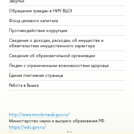
Закупки
П
Обращения граждан в НИУ ВШЭ
А
Фонд целевого капитала
Д
Противодействие коррупции
Ц
Сведения о доходах, расходах, об имуществе и
Б
обязательствах имущественного характера
О
Сведения об образовательной организации
О
Людям с ограниченными возможностями здоровья
Единая платежная страница
Работа в Вышке
http://www.minobrnauki.gov.ru/
Министерство науки и высшего образования РФ
https://edu.gov.ru/
Министерство просвещения РФ