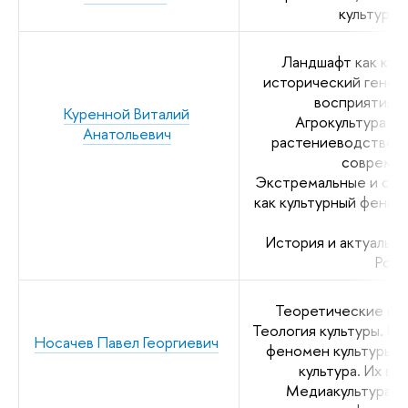
культуры 
Ландшафт как кул
исторический генези
восприятия, 
Куренной Виталий
Агрокультура в
Анатольевич
растениеводство, 
современ
Экстремальные и спо
как культурный феном
ту
История и актуальн
Росс
Теоретические конц
Теология культуры. Ре
Носачев Павел Георгиевич
феномен культуры. 
культура. Их в
Медиакультура. Ц