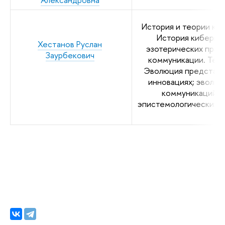
История и теории куль
История кибернет
Хестанов Руслан
эзотерических прак
Заурбекович
коммуникации. Тера
Эволюция представле
инновациях; эволюц
коммуникаций. 
эпистемологических г
ц