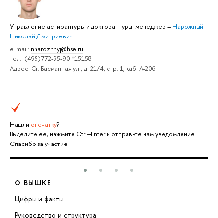
Управление аспирантуры и докторантуры: менеджер
–
Нарожный
Николай Дмитриевич
e-mail:
nnarozhnyj@hse.ru
тел.: (495)772-95-90 *15158
Адрес: Ст. Басманная ул., д. 21/4, стр. 1, каб. А-206
Нашли
опечатку
?
Выделите её, нажмите Ctrl+Enter и отправьте нам уведомление.
Спасибо за участие!
О ВЫШКЕ
Цифры и факты
Л
Руководство и структура
Д