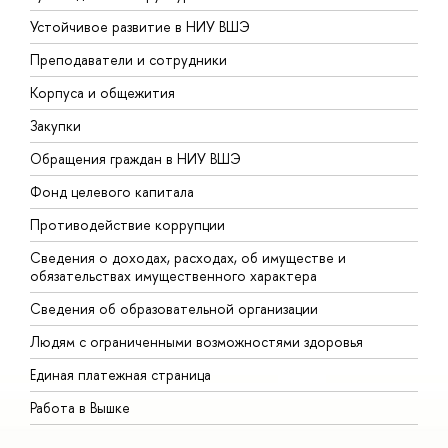
Устойчивое развитие в НИУ ВШЭ
О
Преподаватели и сотрудники
П
Корпуса и общежития
В
Закупки
П
Обращения граждан в НИУ ВШЭ
А
Фонд целевого капитала
Д
Противодействие коррупции
Ц
Сведения о доходах, расходах, об имуществе и
Б
обязательствах имущественного характера
О
Сведения об образовательной организации
О
Людям с ограниченными возможностями здоровья
Единая платежная страница
Работа в Вышке