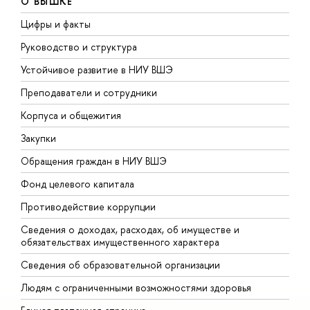
О ВЫШКЕ
Цифры и факты
Л
Руководство и структура
Д
Устойчивое развитие в НИУ ВШЭ
О
Преподаватели и сотрудники
П
Корпуса и общежития
ы
Закупки
П
Обращения граждан в НИУ ВШЭ
А
Фонд целевого капитала
Д
Противодействие коррупции
Ц
Сведения о доходах, расходах, об имуществе и
Б
обязательствах имущественного характера
О
Сведения об образовательной организации
О
Людям с ограниченными возможностями здоровья