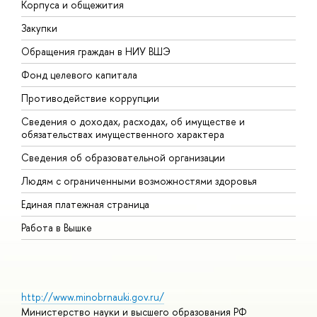
Корпуса и общежития
В
Закупки
П
Обращения граждан в НИУ ВШЭ
А
Фонд целевого капитала
Д
Противодействие коррупции
Ц
Сведения о доходах, расходах, об имуществе и
Б
обязательствах имущественного характера
О
Сведения об образовательной организации
О
Людям с ограниченными возможностями здоровья
Единая платежная страница
Работа в Вышке
http://www.minobrnauki.gov.ru/
Министерство науки и высшего образования РФ