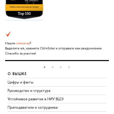
Нашли
опечатку
?
Выделите её, нажмите Ctrl+Enter и отправьте нам уведомление.
Спасибо за участие!
О ВЫШКЕ
Цифры и факты
Л
Руководство и структура
Д
Устойчивое развитие в НИУ ВШЭ
О
Преподаватели и сотрудники
П