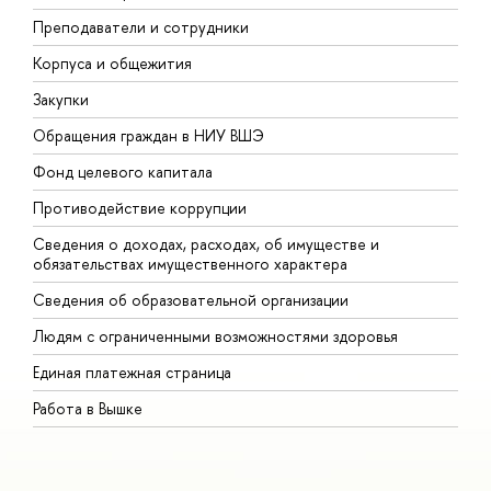
Преподаватели и сотрудники
П
Корпуса и общежития
В
Закупки
П
Обращения граждан в НИУ ВШЭ
А
Фонд целевого капитала
Д
Противодействие коррупции
Ц
Сведения о доходах, расходах, об имуществе и
Б
обязательствах имущественного характера
О
Сведения об образовательной организации
О
Людям с ограниченными возможностями здоровья
Единая платежная страница
Работа в Вышке