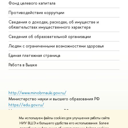
Фонд целевого капитала
Д
Противодействие коррупции
Ц
Сведения о доходах, расходах, об имуществе и
Б
обязательствах имущественного характера
О
Сведения об образовательной организации
О
Людям с ограниченными возможностями здоровья
Единая платежная страница
Работа в Вышке
http://www.minobrnauki.gov.ru/
Министерство науки и высшего образования РФ
https://edu.gov.ru/
Министерство просвещения РФ
https://elearning.hse.ru/mooc
Мы используем файлы cookies для улучшения работы сайта
Массовые открытые онлайн-курсы
НИУ ВШЭ и большего удобства его использования. Более