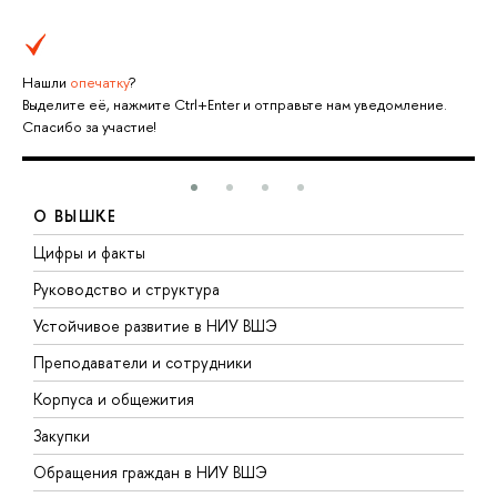
Нашли
опечатку
?
Выделите её, нажмите Ctrl+Enter и отправьте нам уведомление.
Спасибо за участие!
О ВЫШКЕ
Цифры и факты
Л
Руководство и структура
Д
Устойчивое развитие в НИУ ВШЭ
О
Преподаватели и сотрудники
П
Корпуса и общежития
В
Закупки
П
Обращения граждан в НИУ ВШЭ
А