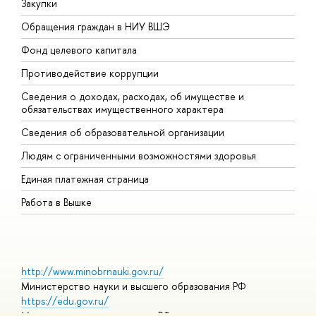
Закупки
П
Обращения граждан в НИУ ВШЭ
А
Фонд целевого капитала
Д
Противодействие коррупции
Ц
Сведения о доходах, расходах, об имуществе и
Б
обязательствах имущественного характера
О
Сведения об образовательной организации
О
Людям с ограниченными возможностями здоровья
Единая платежная страница
Работа в Вышке
http://www.minobrnauki.gov.ru/
Министерство науки и высшего образования РФ
https://edu.gov.ru/
Министерство просвещения РФ