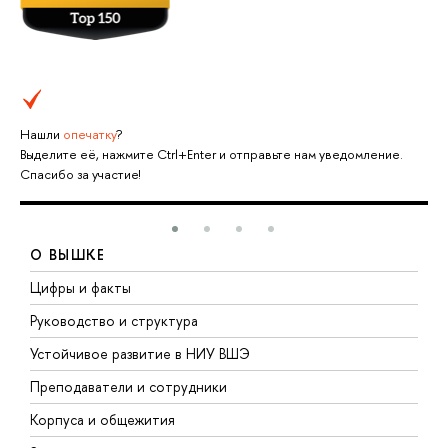
Нашли
опечатку
?
Выделите её, нажмите Ctrl+Enter и отправьте нам уведомление.
Спасибо за участие!
О ВЫШКЕ
Цифры и факты
Л
Руководство и структура
Д
Устойчивое развитие в НИУ ВШЭ
О
Преподаватели и сотрудники
П
Корпуса и общежития
В