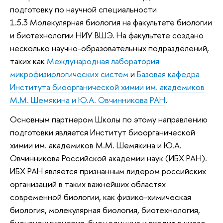
подготовку по научной специальности
1.5.3 Молекулярная биология на факультете биологии
и биотехнологии НИУ ВШЭ. На факультете создано
несколько научно-образовательных подразделений,
таких как
Mеждународная лаборатория
микрофизиологических систем
и
Базовая кафедра
Института биоорганической химии им. академиков
М.М. Шемякина и Ю.А. Овчинникова РАН
.
Основным партнером Школы по этому направлению
подготовки является Институт биоорганической
химии им. академиков М.М. Шемякина и Ю.А.
Овчинникова Российской академии наук (ИБХ РАН).
ИБХ РАН является признанным лидером российских
организаций в таких важнейших областях
современной биологии, как физико-химическая
биология, молекулярная биология, биотехнология,
бионаноинженерия, биомедицина и входит в число