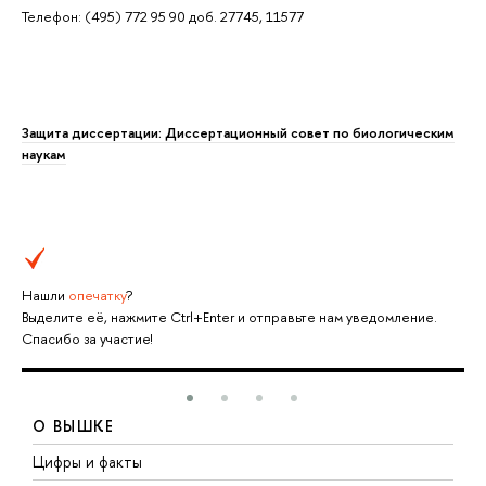
Телефон: (495) 772 95 90 доб. 27745, 11577
Защита диссертации: Диссертационный совет по биологическим
наукам
Нашли
опечатку
?
Выделите её, нажмите Ctrl+Enter и отправьте нам уведомление.
Спасибо за участие!
О ВЫШКЕ
Цифры и факты
Л