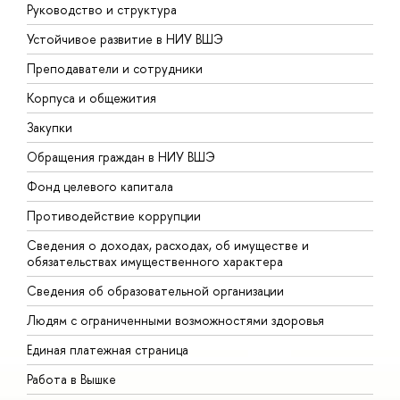
Руководство и структура
Д
Устойчивое развитие в НИУ ВШЭ
О
Преподаватели и сотрудники
П
Корпуса и общежития
В
Закупки
П
Обращения граждан в НИУ ВШЭ
А
Фонд целевого капитала
Д
Противодействие коррупции
Ц
Сведения о доходах, расходах, об имуществе и
Б
обязательствах имущественного характера
О
Сведения об образовательной организации
О
Людям с ограниченными возможностями здоровья
Единая платежная страница
Работа в Вышке