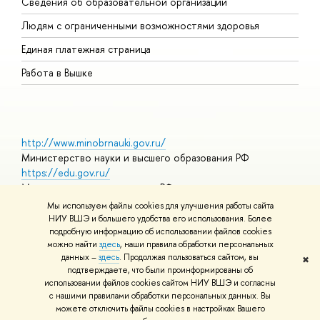
Сведения об образовательной организации
О
Людям с ограниченными возможностями здоровья
Единая платежная страница
Работа в Вышке
http://www.minobrnauki.gov.ru/
Министерство науки и высшего образования РФ
https://edu.gov.ru/
Министерство просвещения РФ
https://elearning.hse.ru/mooc
Мы используем файлы cookies для улучшения работы сайта
Массовые открытые онлайн-курсы
НИУ ВШЭ и большего удобства его использования. Более
подробную информацию об использовании файлов cookies
можно найти
здесь
, наши правила обработки персональных
данных –
здесь
. Продолжая пользоваться сайтом, вы
✖
© НИУ ВШЭ 1993–2026
Адреса и контакты
Условия
подтверждаете, что были проинформированы об
использования материалов
Политика конфиденциальности
Карта
использовании файлов cookies сайтом НИУ ВШЭ и согласны
сайта
с нашими правилами обработки персональных данных. Вы
Шрифты HSE Sans и HSE Slab разработаны в
Школе дизайна НИУ
можете отключить файлы cookies в настройках Вашего
ВШЭ