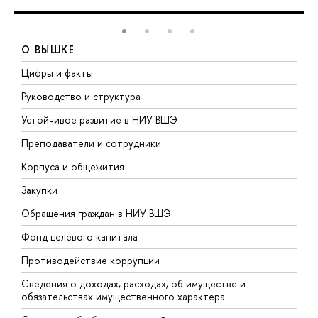
О ВЫШКЕ
Цифры и факты
Л
Руководство и структура
Д
Устойчивое развитие в НИУ ВШЭ
О
Преподаватели и сотрудники
П
Корпуса и общежития
В
Закупки
П
Обращения граждан в НИУ ВШЭ
А
Фонд целевого капитала
Д
Противодействие коррупции
Ц
Сведения о доходах, расходах, об имуществе и
Б
обязательствах имущественного характера
О