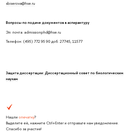
sbiserova@hse.ru
Вопросы по подаче документов в аспирантуру
Эл. почта: admissionphd@hse.ru
Телефон: (495) 772 95 90 доб. 27745, 11577
Защита диссертации: Диссертационный совет по биологическим
наукам
Нашли
опечатку
?
Выделите её, нажмите Ctrl+Enter и отправьте нам уведомление.
Спасибо за участие!