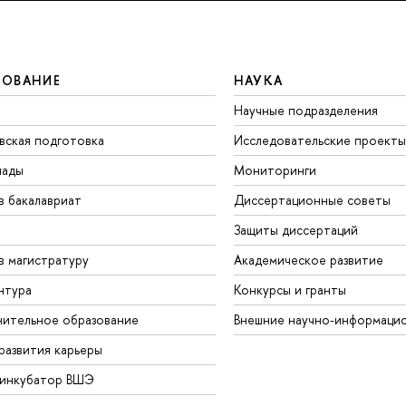
ЗОВАНИЕ
НАУКА
Научные подразделения
вская подготовка
Исследовательские проекты
иады
Мониторинги
в бакалавриат
Диссертационные советы
Защиты диссертаций
в магистратуру
Академическое развитие
нтура
Конкурсы и гранты
ительное образование
Внешние научно-информаци
развития карьеры
-инкубатор ВШЭ