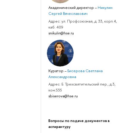
Академический директор
–
Никулин
Сергей Вячеславович
Адрес: ул. Профсоюзная, д. 33, корп.4,
каб. 409
snikulin@hse.ru
Куратор
–
Бисерова Светлана
Александровна
Адрес: Б. Трехсвятительский пер., д.3,
ком.535
sbiserova@hse.ru
Вопросы по подаче документов в
аспирантуру