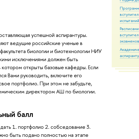
Програм
вступител
испытани
Расписан
составляющая успешной аспирантуры.
вступител
экзамено
яют ведущие российские ученые в
Академич
 факультета биологии и биотехнологии НИУ
аспирант
дкими исключениями должен быть
в котором открыты базовые кафедры. Если
лся Вами руководить, включите его
вое портфолио. При этом не забудьте,
демическим директором АШ по биологии.
ьный балл
дать 1. портфолио 2. собседование 3.
лжно быть подано полностью на этапе