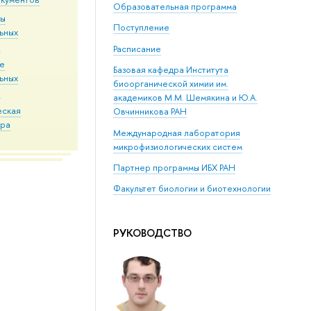
Образовательная программа
мы
Поступление
ьных
й
Расписание
ие
Базовая кафедра Института
ьных
биоорганической химии им.
в
академиков М.М. Шемякина и Ю.А.
еская
Овчинникова РАН
ура
Международная лаборатория
микрофизиологических систем
Партнер программы ИБХ РАН
Факультет биологии и биотехнологии
РУКОВОДСТВО