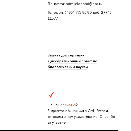
Эл. почта: admissionphd@hse.ru
Телефон: (495) 772 95 90 доб. 27745,
11577
Защита диссертации:
Диссертационный совет по
биологическим наукам
Нашли
опечатку
?
Выделите её, нажмите Ctrl+Enter и
отправьте нам уведомление. Спасибо
за участие!