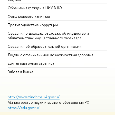
Обращения граждан в НИУ ВШЭ
А
Фонд целевого капитала
Д
Противодействие коррупции
Ц
Сведения о доходах, расходах, об имуществе и
Б
обязательствах имущественного характера
О
Сведения об образовательной организации
О
Людям с ограниченными возможностями здоровья
Единая платежная страница
Работа в Вышке
http://www.minobrnauki.gov.ru/
Министерство науки и высшего образования РФ
https://edu.gov.ru/
Министерство просвещения РФ