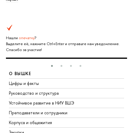
Нашли
опечатку
?
Выделите её, нажмите Ctrl+Enter и отправьте нам уведомление.
Спасибо за участие!
О ВЫШКЕ
Цифры и факты
Л
Руководство и структура
Д
Устойчивое развитие в НИУ ВШЭ
О
Преподаватели и сотрудники
П
Корпуса и общежития
В
Закупки
П