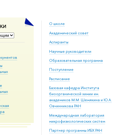
О школе
ДКИ
Академический совет
Аспиранты
Научные руководители
окументов
Образовательная программа
мы
Поступление
ьных
й
Расписание
ие
Базовая кафедра Института
ьных
биоорганической химии им.
в
академиков М.М. Шемякина и Ю.А.
еская
Овчинникова РАН
ура
Международная лаборатория
микрофизиологических систем
Партнер программы ИБХ РАН