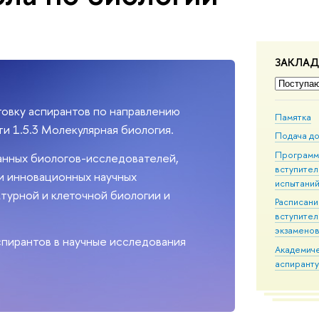
ЗАКЛА
товку аспирантов по направлению
Памятка
и 1.5.3 Молекулярная биология.
Подача д
Програм
анных биологов-исследователей,
вступител
и инновационных научных
испытани
турной и клеточной биологии и
Расписан
вступител
экзамено
спирантов в научные исследования
Академич
аспирант