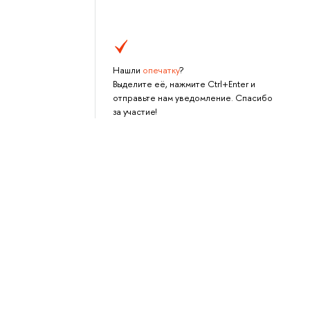
Нашли
опечатку
?
Выделите её, нажмите Ctrl+Enter и
отправьте нам уведомление. Спасибо
за участие!