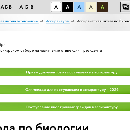
АБB
АБB
А
А
А
А
А
ая школа экономики»
Аспирантура
Аспирантская школа по биоло
бря.
конкурсном отборе на назначение стипендии Президента
Прием документов на поступление в аспирантуру
Олимпиада для поступающих в аспирантуру - 2026
Поступление иностранных граждан в аспирантуру
ла по биологии