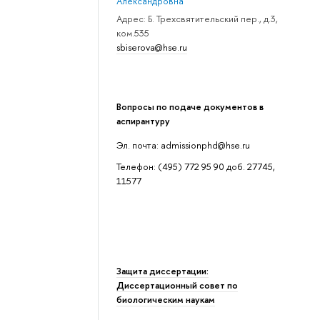
Александровна
Адрес: Б. Трехсвятительский пер., д.3,
ком.535
sbiserova@hse.ru
Вопросы по подаче документов в
аспирантуру
Эл. почта: admissionphd@hse.ru
Телефон: (495) 772 95 90 доб. 27745,
11577
Защита диссертации:
Диссертационный совет по
биологическим наукам