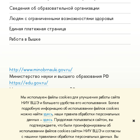
О
Сведения об образовательной организации
О
Людям с ограниченными возможностями здоровья
Единая платежная страница
Работа в Вышке
http://www.minobrnauki.gov.ru/
Министерство науки и высшего образования РФ
https://edu.gov.ru/
Министерство просвещения РФ
https://elearning.hse.ru/mooc
Мы используем файлы cookies для улучшения работы сайта
Массовые открытые онлайн-курсы
НИУ ВШЭ и большего удобства его использования. Более
подробную информацию об использовании файлов cookies
можно найти
здесь
, наши правила обработки персональных
данных –
здесь
. Продолжая пользоваться сайтом, вы
✖
© НИУ ВШЭ 1993–2026
Адреса и контакты
Условия
подтверждаете, что были проинформированы об
использования материалов
Политика конфиденциальности
Карта
использовании файлов cookies сайтом НИУ ВШЭ и согласны
сайта
с нашими правилами обработки персональных данных. Вы
Шрифты HSE Sans и HSE Slab разработаны в
Школе дизайна НИУ