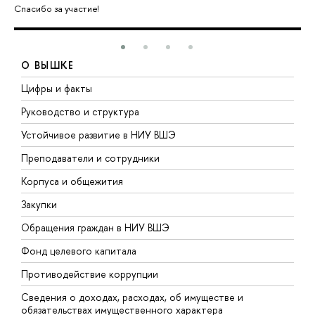
Спасибо за участие!
О ВЫШКЕ
Цифры и факты
Л
Руководство и структура
Д
Устойчивое развитие в НИУ ВШЭ
О
Преподаватели и сотрудники
П
Корпуса и общежития
В
Закупки
П
Обращения граждан в НИУ ВШЭ
А
Фонд целевого капитала
Д
Противодействие коррупции
Ц
Сведения о доходах, расходах, об имуществе и
Б
обязательствах имущественного характера