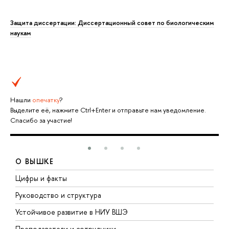
Защита диссертации: Диссертационный совет по биологическим
наукам
Нашли
опечатку
?
Выделите её, нажмите Ctrl+Enter и отправьте нам уведомление.
Спасибо за участие!
О ВЫШКЕ
Цифры и факты
Л
Руководство и структура
Д
Устойчивое развитие в НИУ ВШЭ
О
Преподаватели и сотрудники
П