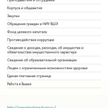
Корпуса и общежития
В
Закупки
П
Обращения граждан в НИУ ВШЭ
А
Фонд целевого капитала
Д
Противодействие коррупции
Ц
Сведения о доходах, расходах, об имуществе и
Б
обязательствах имущественного характера
О
Сведения об образовательной организации
О
Людям с ограниченными возможностями здоровья
Единая платежная страница
Работа в Вышке
http://www.minobrnauki.gov.ru/