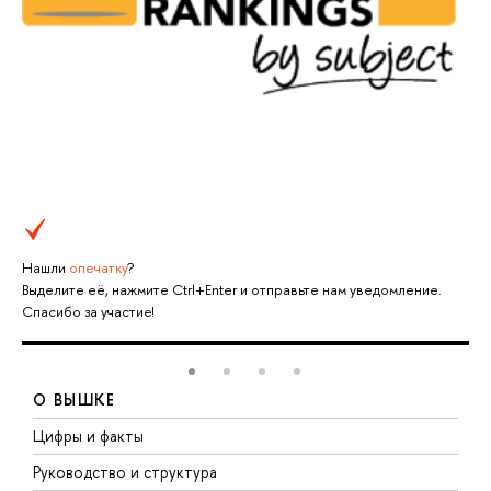
Нашли
опечатку
?
Выделите её, нажмите Ctrl+Enter и отправьте нам уведомление.
Спасибо за участие!
О ВЫШКЕ
Цифры и факты
Л
Руководство и структура
Д