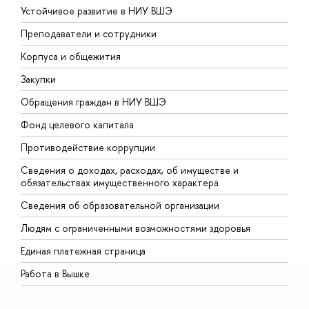
Устойчивое развитие в НИУ ВШЭ
О
Преподаватели и сотрудники
П
Корпуса и общежития
В
Закупки
П
Обращения граждан в НИУ ВШЭ
А
Фонд целевого капитала
Д
Противодействие коррупции
Ц
Сведения о доходах, расходах, об имуществе и
Б
обязательствах имущественного характера
О
Сведения об образовательной организации
О
Людям с ограниченными возможностями здоровья
Единая платежная страница
Работа в Вышке