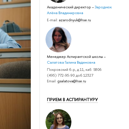
Академический директор
–
Зароднюк
Алёна Владимировна
E-mail:
azarodnyuk@hse.ru
Менеджер Аспирантской школы
–
Салатова Галина Вадимовна
Покровский б-р, д.11, каб. S806
(495) 772-95-90 доб.12327
Email:
gsalatova@hse.ru
ПРИЕМ В АСПИРАНТУРУ