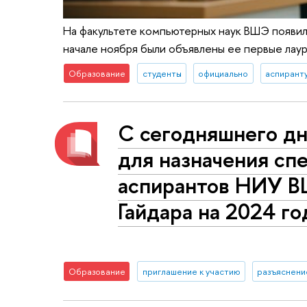
На факультете компьютерных наук ВШЭ появил
начале ноября были объявлены ее первые лау
Образование
студенты
официально
аспирант
С сегодняшнего дн
для назначения сп
аспирантов НИУ ВШ
Гайдара на 2024 го
Образование
приглашение к участию
разъяснени