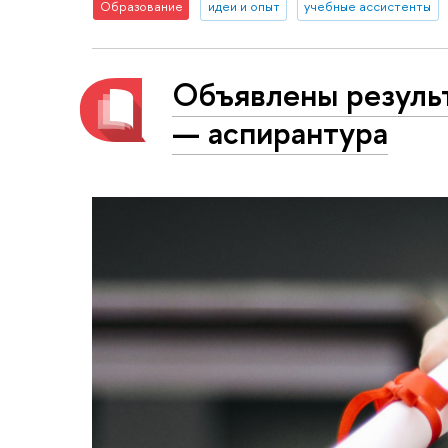
Образование
идеи и опыт
учебные ассистенты
Объявлены результ
— аспирантура