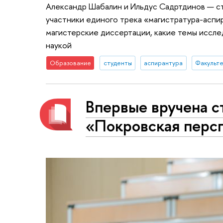
Александр Шабалин и Ильдус Садртдинов — ст
участники единого трека «магистратура-аспир
магистерские диссертации, какие темы иссле
наукой
Образование
студенты
аспирантура
Факульте
Впервые вручена 
«Покровская перс