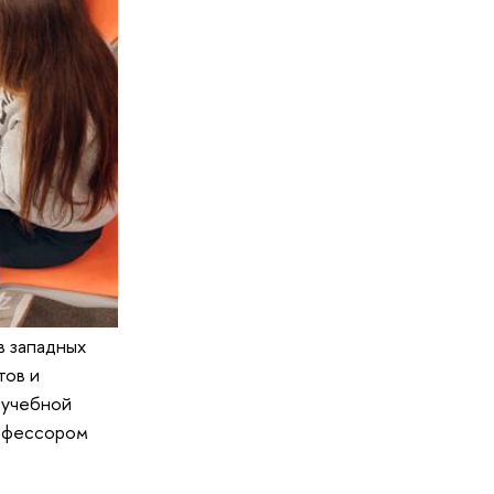
в западных
тов и
-учебной
рофессором