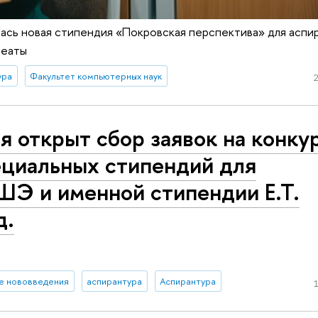
ась новая стипендия «Покровская перспектива» для аспи
реаты
ура
Факультет компьютерных наук
2
я открыт сбор заявок на конку
ециальных стипендий для
Э и именной стипендии Е.Т.
д.
е нововведения
аспирантура
Аспирантура
1