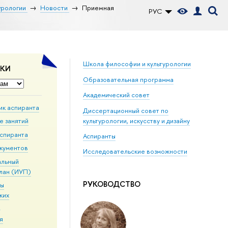
урологии
Новости
Приемная
РУС
Школа философии и культурологии
ДКИ
Образовательная программа
Академический совет
ик аспиранта
Диссертационный совет по
культурологии, искусству и дизайну
е занятий
аспиранта
Аспиранты
кументов
Исследовательские возможности
альный
лан (ИУП)
РУКОВОДСТВО
мы
ких
в
я