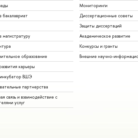
иады
Мониторинги
в бакалавриат
Диссертационные советы
Защиты диссертаций
в магистратуру
Академическое развитие
нтура
Конкурсы и гранты
ительное образование
Внешние научно-информаци
развития карьеры
-инкубатор ВШЭ
вательные партнерства
ая связь и взаимодействие с
телями услуг