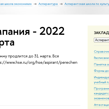
ая школа экономики»
Аспирантура
Аспирантская школа по культ
пания - 2022
ЗАКЛА
рта
Справочн
мму продлится до 31 марта. Вся
Расписани
://www.hse.ru/org/hse/aspirant/perechen
Памятка 
Формы до
Индивиду
учебный п
Програм
кандидатс
экзамено
Аттестаци