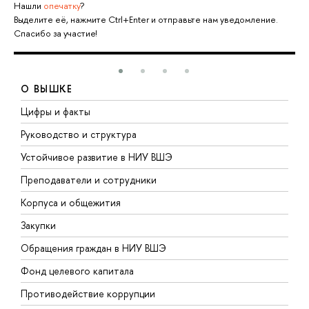
Нашли
опечатку
?
Выделите её, нажмите Ctrl+Enter и отправьте нам уведомление.
Спасибо за участие!
О ВЫШКЕ
Цифры и факты
Л
Руководство и структура
Д
Устойчивое развитие в НИУ ВШЭ
О
Преподаватели и сотрудники
П
Корпуса и общежития
В
Закупки
П
Обращения граждан в НИУ ВШЭ
А
Фонд целевого капитала
Д
Противодействие коррупции
Ц