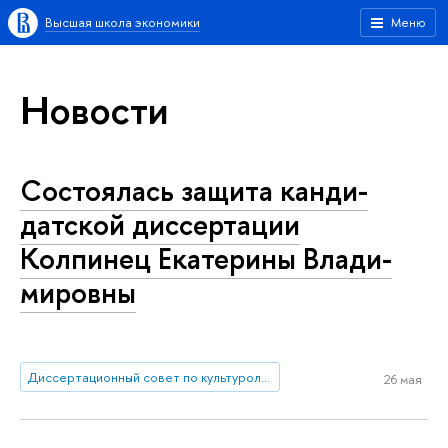
Высшая школа экономики
Меню
Новости
Состоялась защита кан­ди­
дат­ской диссертации
Колпинец Екатерины Вла­ди­
ми­ров­ны
Диссертационный совет по культурологии, искусству и дизайну
26 мая