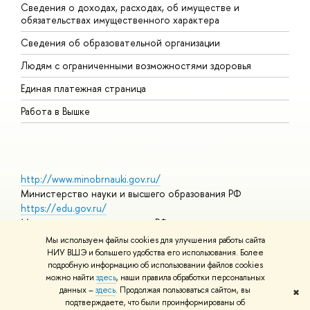
Сведения о доходах, расходах, об имуществе и
Б
обязательствах имущественного характера
О
Сведения об образовательной организации
О
Людям с ограниченными возможностями здоровья
Единая платежная страница
Работа в Вышке
http://www.minobrnauki.gov.ru/
Министерство науки и высшего образования РФ
https://edu.gov.ru/
Министерство просвещения РФ
https://elearning.hse.ru/mooc
Мы используем файлы cookies для улучшения работы сайта
Массовые открытые онлайн-курсы
НИУ ВШЭ и большего удобства его использования. Более
подробную информацию об использовании файлов cookies
можно найти
здесь
, наши правила обработки персональных
данных –
здесь
. Продолжая пользоваться сайтом, вы
✖
© НИУ ВШЭ 1993–2026
Адреса и контакты
Условия
подтверждаете, что были проинформированы об
использования материалов
Политика конфиденциальности
Карта